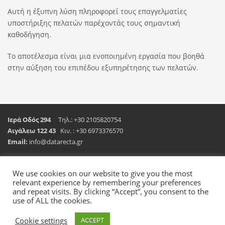
Αυτή η έξυπνη λύση πληροφορεί τους επαγγελματίες
υποστήριξης πελατών παρέχοντάς τους σημαντική
καθοδήγηση.
Το αποτέλεσμα είναι μια ενοποιημένη εργασία που βοηθά
στην αύξηση του επιπέδου εξυπηρέτησης των πελατών.
Ιερά Οδός 294
Τηλ.: +30 2105820754
Αιγάλεω 122 43
Κιν. : +30 6973376570
Email:
info@datarecta.gr
We use cookies on our website to give you the most
relevant experience by remembering your preferences
GET SOCIAL
and repeat visits. By clicking “Accept”, you consent to the
use of ALL the cookies.
© 2008-2024
Data Recta
. All rights reserved.
Cookie settings
ACCEPT